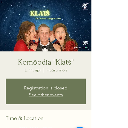
Komöödia ''Klatš''
L, 11. apr
  |  
Hüüru mõis
Registration is closed
See other events
Time & Location