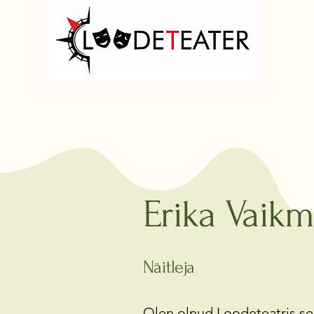
Erika Vaik
Näitleja
Olen olnud Loodeteatris sel