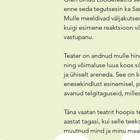
enne seda tegutsesin ka Sa
Mulle meeldivad väljakutse
kuigi esimene reaktsioon võ
vastupanu.
Teater on andnud mulle hi
ning võimaluse luua koos 
ja ühiselt areneda. See on
enesekindlust esinemisel, 
avanud telgitaguseid, mill
Täna vaatan teatrit hoopis 
aastat tagasi, kui selle tee
muutnud mind ja minu maail